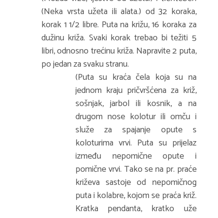
(Neka vrsta užeta ili alata.) od 32 koraka,
korak 1 1/2 libre. Puta na križu, 16 koraka za
dužinu križa. Svaki korak trebao bi težiti 5
libri, odnosno trećinu križa. Napravite 2 puta,
po jedan za svaku stranu.
(Puta su kraća čela koja su na
jednom kraju pričvršćena za križ,
sošnjak, jarbol ili kosnik, a na
drugom nose kolotur ili omču i
služe za spajanje opute s
koloturima vrvi. Puta su prijelaz
između nepomične opute i
pomične vrvi. Tako se na pr. praće
križeva sastoje od nepomičnog
puta i kolabre, kojom se praća križ.
Kratka pendanta, kratko uže