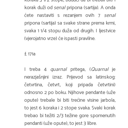
koraka 3 1/2 stope, budući da bi trebali biti 1
korak duži od
senal
pripona (sartija). A onda
ćete nastaviti s rezanjem ovih 7
senal
pripona (sartija) sa svake strane prema krmi,
svaka 1 1/4 stopu duža od drugih. I ljestvice
(vjerojatno vrze) će ispasti pravilne.
£ 171a
I treba 4
quarnal
pritega, (
Quarnal
je
nerazjašnjini izraz. Prijevod sa latinskog:
četvrtina, četvrt, koji pripada četvrtini)
odnosno 2 po boku. Njihove pendante (uže
opute) trebale bi biti trećine visine jarbola,
to jest 6 koraka i 2 stope svaka. Svaki korak
trebao bi težiti 2/3 težine gore spomenutih
pendanti (uže opute), to jest 3 libre.