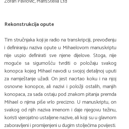
Zoran Pavlović, MarisStella Ltd
Rekonstrukcija opute
Tim stručnjaka koji je radio na transkripciji, prevođenju
i definiranju naziva opute u Mihaelovom manuskriptu
nije uspio definirati sve njene dijelove. Stoga, nije
moguće sa sigurnošću tvrditi o položaju svakog
konopca kojeg Mihael navodi u svojoj detaljnoj uputi
za namještanje užadi. On jest nacrtao koku i na njoj
osnovne konopce, ali nazivi i položji ostalih, manjih
konopaca, za sada ostaju pod znakom pitanja premda
Mihael o njima piše vrlo precizno. U manuskriptu, on
svakog od njih naziva imenom i daje njegovu težinu,
koristi vjerojatno ustaljene nazive, ali koji su u glavnom
zaboravljeni i promijenjeni u dugim stoljećima povijesti.