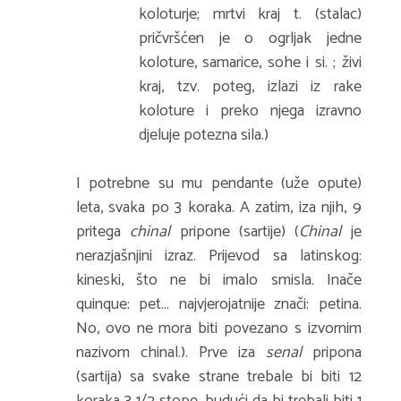
koloturje; mrtvi kraj t. (stalac)
pričvršćen je o ogrljak jedne
koloture, samarice, sohe i si. ; živi
kraj, tzv. poteg, izlazi iz rake
koloture i preko njega izravno
djeluje potezna sila.)
I potrebne su mu pendante (uže opute)
leta, svaka po 3 koraka. A zatim, iza njih, 9
pritega
chinal
pripone (sartije) (
Chinal
je
nerazjašnjini izraz. Prijevod sa latinskog:
kineski, što ne bi imalo smisla. Inače
quinque: pet… najvjerojatnije znači: petina.
No, ovo ne mora biti povezano s izvornim
nazivom chinal.). Prve iza
senal
pripona
(sartija) sa svake strane trebale bi biti 12