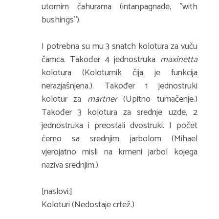
utornim čahurama (intanpagnade, ''with
bushings'').
I potrebna su mu 3 snatch kolotura za vuču
čamca. Također 4 jednostruka
maxinetta
kolotura (Koloturnik čija je funkcija
nerazjašnjena.). Također 1 jednostruki
kolotur za
martner
(Upitno tumačenje.)
Također 3 kolotura za srednje uzde, 2
jednostruka i preostali dvostruki. I počet
ćemo sa srednjim jarbolom (Mihael
vjerojatno misli na krmeni jarbol kojega
naziva srednjim.).
[naslovi:]
Koloturi (Nedostaje crtež.)