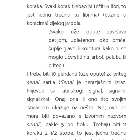
koraka. Svaki korak trebao bi težiti 6 libri, to
jest jednu trećinu (u librima) (dužine u
koracima) cijelog jarbola.
(Svako uže opute završava
petljom, upletenom oko omče,
šuplje glave ili kolotura, kako bi se
moglo učvrstiti na jarbol, palubu ili
priteg.)
I treba biti 10 pendanti (uže opute) za priteg
senal
sartia (
Senal
je nerazjašnjini izraz.
Prijevod sa latinskog: signal, signalni,
signalizirati. Onaj, ona ili ono što svojim
isticanjem ukazuje na nešto. No, ovo ne
mora biti povezano s izvornim nazivom
senal
.), dakle 5 po boku. Trebaju biti 11
koraka 2 1/2 stope, to jest jednu trećinu