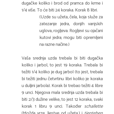
dugačke koliko i brod od pramca do krme i
1/4 više. To će biti 24 koraka. Korak 8 libri.
(Uzde su užeta, čela, koja služe za
zatezanje jedra, donjih vanjskih
uglova, rogljeva. Rogljevi su ojačani
kutovi jedra; mogu biti opremljeni
na razne načine.)
Vaša srednja uzda trebala bi biti dugačka
koliko i jarbol, to jest 19 koraka. Trebala bi
težiti 1/4 koliko je dug jarbol (to jest, trebala
bi težiti jednu četvrtinu libri koliko je koraka
u duljini jarbola). Korak bi trebao težiti 4 libre
9 unci. Njegova mala srednja uzda trebala bi
biti 2/3 dužine velike, to jest 12 koraka, svaki
korak 1 libru 9 unci. Također
schallette
(Možda vrze, ljestve od užeta.) i
tienteben