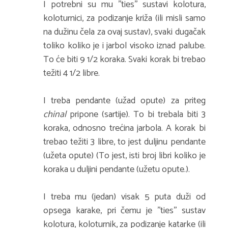
I potrebni su mu ''ties'' sustavi kolotura,
koloturnici, za podizanje križa (ili misli samo
na dužinu čela za ovaj sustav), svaki dugačak
toliko koliko je i jarbol visoko iznad palube.
To će biti 9 1/2 koraka. Svaki korak bi trebao
težiti 4 1/2 libre.
I treba pendante (užad opute) za priteg
chinal
pripone (sartije). To bi trebala biti 3
koraka, odnosno trećina jarbola. A korak bi
trebao težiti 3 libre, to jest duljinu pendante
(užeta opute) (To jest, isti broj libri koliko je
koraka u duljini pendante (užetu opute.).
I treba mu (jedan) visak 5 puta duži od
opsega karake, pri čemu je ''ties'' sustav
kolotura, koloturnik, za podizanje katarke (ili