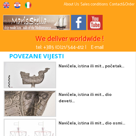
About Us
Sales conditions
Contact&Order
We deliver worldwide !
tel: +385 (0)21/544-412 |
E-mail
POVEZANE VIJESTI
Navičela, istina ili mit _ početak...
Navičela, istina ili mit _ dio
deveti...
Navičela, istina ili mit _ dio osmi...