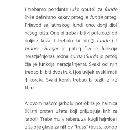
I trebamo pendante (uže opute) za
funde
(Nije definirano kakav priteg je
funde
priteg.
Prijevod sa latinskog: fundi: dno, donji dio)
našeg križa. One bi trebali biti 4 puta duži od
duljine križa. I trebalo bi biti 3
funde
i 1
brager
(
Brager
je priteg čija je funkcija
nerazjašnjena). Jedna
surda
(
Surda
je priteg
čija je funkcija nerazjašnjena). Svaki od njih
trebao bi biti dvostruk, i još uvijek svaki imati
4 koraka. Svaki korak trebao bi težiti 2 1/2
libre.
A ovom našem jarbolu potrebna je hajmica
(Klizni prsten užeta koji priljubljuje križ za
jarbol). Treba mu 5 rebara, 25 kugli hajmice i
2 šuplje glave za njihov ''truss'' (truss, konop