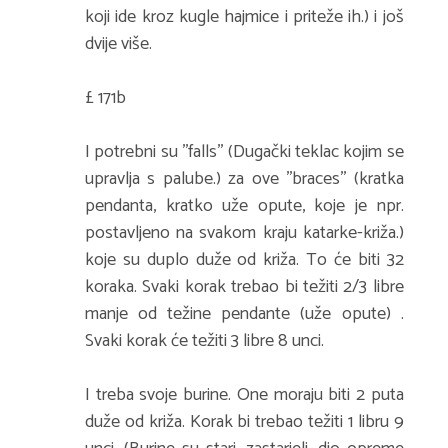
koji ide kroz kugle hajmice i priteže ih.) i još
dvije više.
£ 171b
I potrebni su ''falls'' (Dugački teklac kojim se
upravlja s palube.) za ove ''braces'' (kratka
pendanta, kratko uže opute, koje je npr.
postavljeno na svakom kraju katarke-križa.)
koje su duplo duže od križa. To će biti 32
koraka. Svaki korak trebao bi težiti 2/3 libre
manje od težine pendante (uže opute) .
Svaki korak će težiti 3 libre 8 unci.
I treba svoje burine. One moraju biti 2 puta
duže od križa. Korak bi trebao težiti 1 libru 9