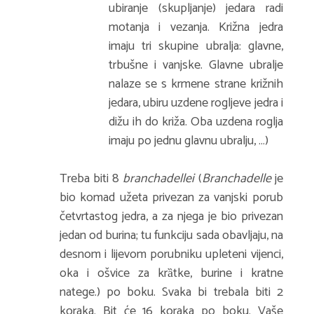
ubiranje (skupljanje) jedara radi
motanja i vezanja. Križna jedra
imaju tri skupine ubralja: glavne,
trbušne i vanjske. Glavne ubralje
nalaze se s krmene strane križnih
jedara, ubiru uzdene rogljeve jedra i
dižu ih do križa. Oba uzdena roglja
imaju po jednu glavnu ubralju, …)
Treba biti 8
branchadellei
(
Branchadelle
je
bio komad užeta privezan za vanjski porub
četvrtastog jedra, a za njega je bio privezan
jedan od burina; tu funkciju sada obavljaju, na
desnom i lijevom porubniku upleteni vijenci,
oka i ošvice za krȁtke, burine i kratne
natege.) po boku. Svaka bi trebala biti 2
koraka. Bit će 16 koraka po boku. Vaše