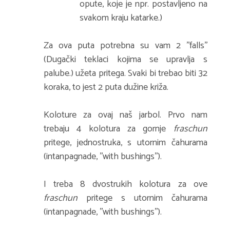
opute, koje je npr. postavljeno na
svakom kraju katarke.)
Za ova puta potrebna su vam 2 ''falls''
(Dugački teklaci kojima se upravlja s
palube.) užeta pritega. Svaki bi trebao biti 32
koraka, to jest 2 puta dužine križa.
Koloture za ovaj naš jarbol. Prvo nam
trebaju 4 kolotura za gornje
fraschun
pritege, jednostruka, s utornim čahurama
(intanpagnade, ''with bushings'').
I treba 8 dvostrukih kolotura za ove
fraschun
pritege s utornim čahurama
(intanpagnade, ''with bushings'').