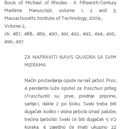
Book of Michael of Rhodes : A Fifteenth-Century
Maritime Manuscript, volume 1, 2 and 3,
Massachusetts Institute of Technology, 2009.,
Volume 2,
str. 487., 488., 489., 490., 491, 492., 493., 494., 495.,
496., 497.
ZA NAPRAVITI NAVIS QUADRA SA SVIM
MJERAMA
Način postavljanja opute na naš jarbol. Prvo,
4 pendante (uže opute) za
fraschun
priteg
(
Fraschun
(i) su prve, prednje pripone,
sartije.), dakle 2 po boku. Svaki treba biti
dugačak koliko i visina jarbola iznad palube,
trećina (jarbola). Svaki će biti dugačak 5 1/2
koraka. 4 zajedno će imati ukupno 22