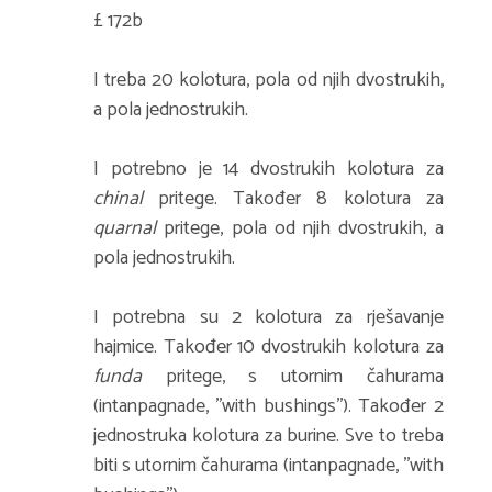
£ 172b
I treba 20 kolotura, pola od njih dvostrukih,
a pola jednostrukih.
I potrebno je 14 dvostrukih kolotura za
chinal
pritege. Također 8 kolotura za
quarnal
pritege, pola od njih dvostrukih, a
pola jednostrukih.
I potrebna su 2 kolotura za rješavanje
hajmice. Također 10 dvostrukih kolotura za
funda
pritege, s utornim čahurama
(intanpagnade, ''with bushings''). Također 2
jednostruka kolotura za burine. Sve to treba
biti s utornim čahurama (intanpagnade, ''with