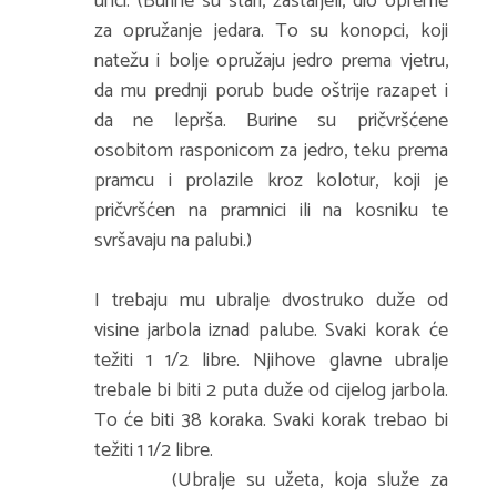
unci. (Burine su stari, zastarjeli, dio opreme
za opružanje jedara. To su konopci, koji
natežu i bolje opružaju jedro prema vjetru,
da mu prednji porub bude oštrije razapet i
da ne leprša. Burine su pričvršćene
osobitom rasponicom za jedro, teku prema
pramcu i prolazile kroz kolotur, koji je
pričvršćen na pramnici ili na kosniku te
svršavaju na palubi.)
I trebaju mu ubralje dvostruko duže od
visine jarbola iznad palube. Svaki korak će
težiti 1 1/2 libre. Njihove glavne ubralje
trebale bi biti 2 puta duže od cijelog jarbola.
To će biti 38 koraka. Svaki korak trebao bi
težiti 1 1/2 libre.
(Ubralje su užeta, koja služe za