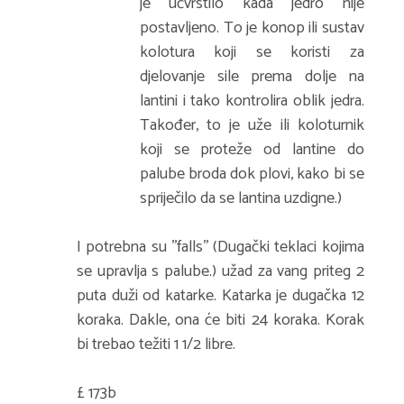
je učvrstilo kada jedro nije
postavljeno. To je konop ili sustav
kolotura koji se koristi za
djelovanje sile prema dolje na
lantini i tako kontrolira oblik jedra.
Također, to je uže ili koloturnik
koji se proteže od lantine do
palube broda dok plovi, kako bi se
spriječilo da se lantina uzdigne.)
I potrebna su ''falls'' (Dugački teklaci kojima
se upravlja s palube.) užad za vang priteg 2
puta duži od katarke. Katarka je dugačka 12
koraka. Dakle, ona će biti 24 koraka. Korak
bi trebao težiti 1 1/2 libre.
£ 173b