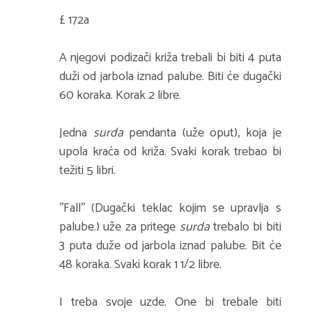
£ 172a
A njegovi podizači križa trebali bi biti 4 puta
duži od jarbola iznad palube. Biti će dugački
60 koraka. Korak 2 libre.
Jedna
surda
pendanta (uže oput), koja je
upola kraća od križa. Svaki korak trebao bi
težiti 5 libri.
''Fall'' (Dugački teklac kojim se upravlja s
palube.) uže za pritege
surda
trebalo bi biti
3 puta duže od jarbola iznad palube. Bit će
48 koraka. Svaki korak 1 1/2 libre.
I treba svoje uzde. One bi trebale biti