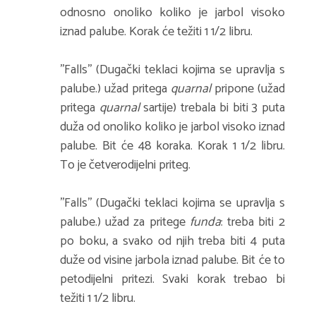
odnosno onoliko koliko je jarbol visoko
iznad palube. Korak će težiti 1 1/2 libru.
''Falls'' (Dugački teklaci kojima se upravlja s
palube.) užad pritega
quarnal
pripone (užad
pritega
quarnal
sartije) trebala bi biti 3 puta
duža od onoliko koliko je jarbol visoko iznad
palube. Bit će 48 koraka. Korak 1 1/2 libru.
To je četverodijelni priteg.
''Falls'' (Dugački teklaci kojima se upravlja s
palube.) užad za pritege
funda
: treba biti 2
po boku, a svako od njih treba biti 4 puta
duže od visine jarbola iznad palube. Bit će to
petodijelni pritezi. Svaki korak trebao bi
težiti 1 1/2 libru.