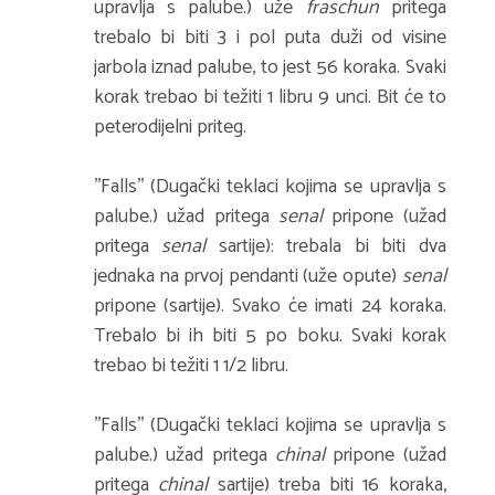
upravlja s palube.) uže
fraschun
pritega
trebalo bi biti 3 i pol puta duži od visine
jarbola iznad palube, to jest 56 koraka. Svaki
korak trebao bi težiti 1 libru 9 unci. Bit će to
peterodijelni priteg.
''Falls'' (Dugački teklaci kojima se upravlja s
palube.) užad pritega
senal
pripone (užad
pritega
senal
sartije): trebala bi biti dva
jednaka na prvoj pendanti (uže opute)
senal
pripone (sartije). Svako će imati 24 koraka.
Trebalo bi ih biti 5 po boku. Svaki korak
trebao bi težiti 1 1/2 libru.
''Falls'' (Dugački teklaci kojima se upravlja s
palube.) užad pritega
chinal
pripone (užad
pritega
chinal
sartije) treba biti 16 koraka,