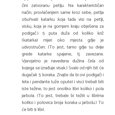
čini zatvoranu petlju. Na karakterističan
način, provlačenjem same kroz sebe, petlja
obuhvati katarku koja tada visi na petlji,
visku, koja je na gornjem kraju obješena za
podigač.) 5 puta duža od koliko križ
(katarka) mjeri oko mjesta gdje je
udvostručen. (To jest, tamo gdje su dvije
grede katarke spajene, tj. zavezane.
Vjerojatno je navedena dužina čela od
kojega se izrađuje visak.) Svaki od njih bit će
dugačak 5 koraka. Znajte da bi ovi podigači i
leta i pendante (uže opute) i visci trebali biti
iste težine, to jest onoliko libri koliko i pola
jarbola. (To jest, trebale bi težiti u librima
koliko i polovica broja koraka u jarbolu.) To
će biti 9 libri.