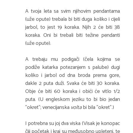
A tvoja leta sa svim njihovim pendantama
(uže opute) trebala bi biti duga koliko i cijeli
jarbol, to jest 19 koraka. Njih 2 će biti 38
koraka. Oni bi trebali biti težine pendanti
(uže opute).
A trebaju mu podigači (čela kojima se
podiže katarka potezanjem s palube) dugi
koliko i jarbol od dna broda prema gore,
dakle 2 puta duži. Svaka će biti 30 koraka.
Obje će biti 60 koraka i obići će vitlo 1/2
puta. (U engleskom jeziku to bi bio jedan
"okret"; venecijanska
volta
bi bila "okret".)
I potrebna su joj dva viska (Visak je konopac
čiji početak i kraj su međusobno upleteni, te