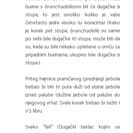
burine s
branchadelleom
bit će dugačke 9
stopa, to jest onoliko koliko je vaše
četvrtasto jedra visoko (u koracima) (Kako
je korak pet stopa,
branchadelle
su same
po sebi bile dugačke 10 stopa; može biti da
su, kada su bile nekako upletene u omču sa
pripadnim burinama, ukupno bile dugačke 9
stopa.).
Priteg hajmice pramčanog (prednjeg) jarbola
trebao bi biti tri puta duži od visine jarbola
iznad palube (dužine jarbola od palube do
njegovog vrha). Svaki korak trebao bi težiti 1
1/2 libru.
Svako ''fall'' (Dugački teklac kojim se