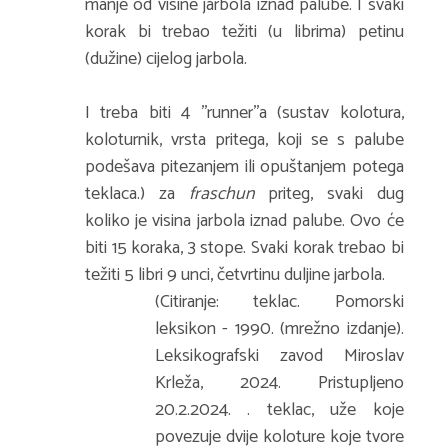
manje od visine jarbola iznad palube. I svaki
korak bi trebao težiti (u librima) petinu
(dužine) cijelog jarbola.
I treba biti 4 ''runner''a (sustav kolotura,
koloturnik, vrsta pritega, koji se s palube
podešava pitezanjem ili opuštanjem potega
teklaca.) za
fraschun
priteg, svaki dug
koliko je visina jarbola iznad palube. Ovo će
biti 15 koraka, 3 stope. Svaki korak trebao bi
težiti 5 libri 9 unci, četvrtinu duljine jarbola.
(Citiranje: teklac. Pomorski
leksikon - 1990. (mrežno izdanje).
Leksikografski zavod Miroslav
Krleža, 2024. Pristupljeno
20.2.2024.
. teklac, uže koje
povezuje dvije koloture koje tvore