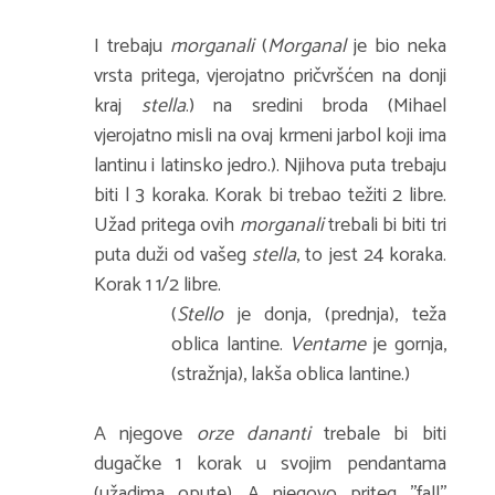
I trebaju
morganali
(
Morganal
je bio neka
vrsta pritega, vjerojatno pričvršćen na donji
kraj
stella
.) na sredini broda (Mihael
vjerojatno misli na ovaj krmeni jarbol koji ima
lantinu i latinsko jedro.). Njihova puta trebaju
biti | 3 koraka. Korak bi trebao težiti 2 libre.
Užad pritega ovih
morganali
trebali bi biti tri
puta duži od vašeg
stella
, to jest 24 koraka.
Korak 1 1/2 libre.
(
Stello
je donja, (prednja), teža
oblica lantine.
Ventame
je gornja,
(stražnja), lakša oblica lantine.)
A njegove
orze dananti
trebale bi biti
dugačke 1 korak u svojim pendantama
(užadima opute). A njegovo priteg ''fall''